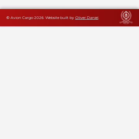
© Avion Cargo
2026
.
Website built by
Oliver Daniel
.