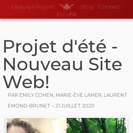
L'équipe
Projets
Blog
Contact
EN
|
FR
Projet d'été -
Nouveau Site
Web!
Par
Emily Cohen, Marie-Ève Lamer, Laurent
Emond-Brunet
–
21 juillet 2020