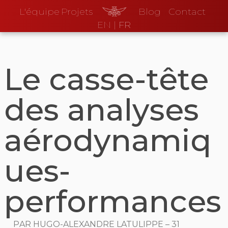
L'équipe
Projets
Blog
Contact
EN
|
FR
Le casse-tête
des analyses
aérodynamiq
ues-
performances
Par
Hugo-Alexandre Latulippe
–
31